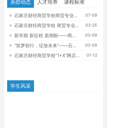
系部动态
人才培养
课程标准
石家庄财经商贸学校商贸专业部
07-09
专业介绍
石家庄财经商贸学校 商贸专业部
03-25
开展技能大赛备赛专题教研活动
新学期 新征程 新期盼——商贸
03-09
专业部2021-2022学年度第二学
“筑梦前行，绽放未来”——石家
03-09
期全体教师会顺利召开
庄财经商贸学校商贸专业部“开学
石家庄财经商贸学校“1+X”网店
01-12
第一课”手抄报成果展
运营推广考试传捷报
学生风采