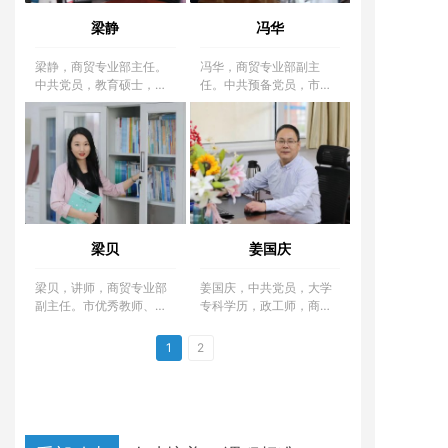
梁静
冯华
梁静，商贸专业部主任。
冯华，商贸专业部副主
中共党员，教育硕士，讲
任。中共预备党员，市级
师，河北省“三三三人才工
骨干教师、优秀教师、学
程”第三层次人选，石家庄
科名师，国家心理咨询
市学科名师，石家庄市骨
师，电子商务营销师。
干教师，石家庄市优秀教
育工作者，石家庄市优秀
教师。
梁贝
姜国庆
梁贝，讲师，商贸专业部
姜国庆，中共党员，大学
副主任。市优秀教师、市
专科学历，政工师，商贸
学科名师、市骨干教师、
专业部学生管理负责人。
河北省高级“双师型”教
1
2
师。