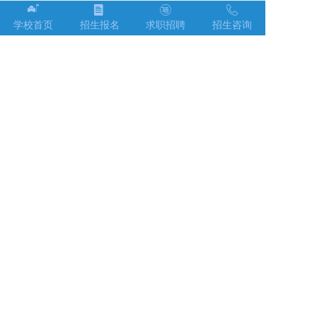
养基地介绍
石家庄数字贸易产教融合
京东电商产教融合人才培
基地建成于2019年，是在
养基地建成于2021年，基
学校首页
招生报名
求职招聘
招生咨询
石家庄市商务局、教育
地紧密对接石家庄市现代
局、工信局、正定新区的
商贸物流产业，以人才需
指导下，由石家庄财经商
求为导向，以能力培养为
贸学校发起创立，旨在通
本位，旨在塑造具有较强
过产教深度融合，培养适
实操能力的技能型电子商
应数字贸易发展需求的新
务专业运营人才
型人才，服务区域数字经
济发展。
石家庄财经商贸学校
学校地址：河北省石家庄市正定新区太行北大街39号
招生电话：0311-69108982 | 69108983 | 69108996 |